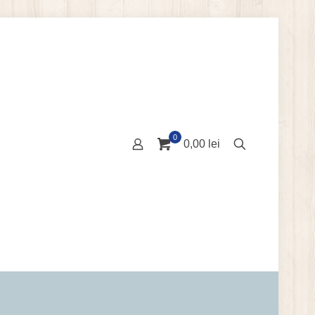
0
0,00 lei