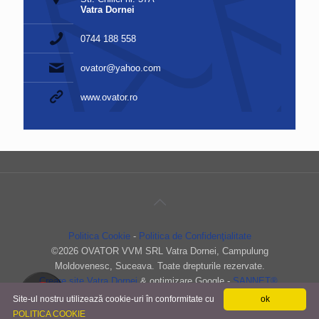
Vatra Dornei
0744 188 558
ovator@yahoo.com
www.ovator.ro
Politica Cookie
-
Politica de Confidenţialitate
©
2026 OVATOR VVM SRL Vatra Dornei, Campulung
Moldovenesc, Suceava. Toate drepturile rezervate.
Creare site Vatra Dornei
& optimizare Google -
SANNET®
.
Site-ul nostru utilizează cookie-uri în conformitate cu
ok
POLITICA COOKIE