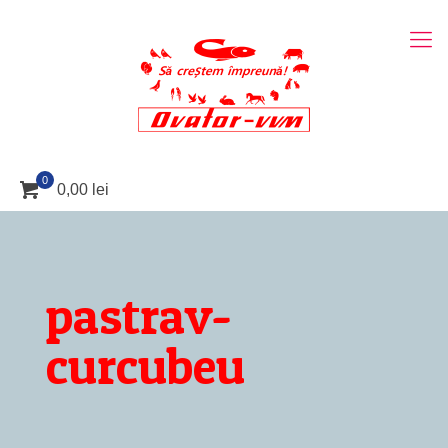
0
0,00 lei
pastrav-
curcubeu