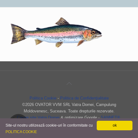
Politica Cookie
-
Politica de Confidenţialitate
©
2026 OVATOR VVM SRL Vatra Dornei, Campulung
Moldovenesc, Suceava. Toate drepturile rezervate.
Creare site Vatra Dornei
& optimizare Google -
SANNET®
.
Site-ul nostru utilizează cookie-uri în conformitate cu
ok
POLITICA COOKIE