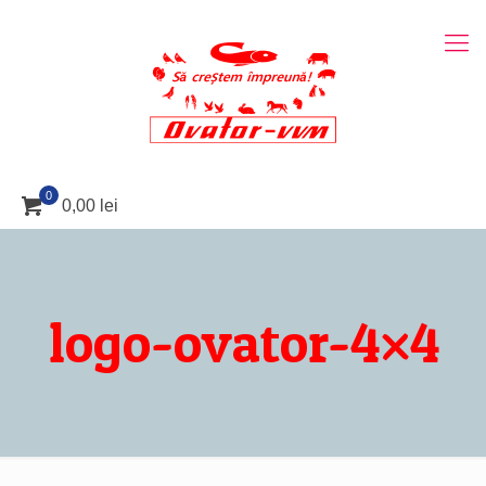
0
0,00 lei
logo-ovator-4×4