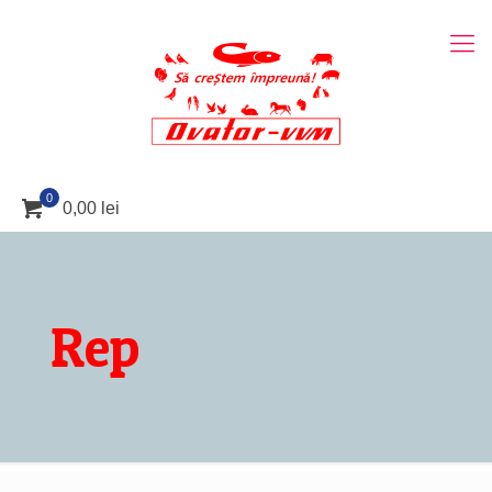
0
0,00 lei
Rep