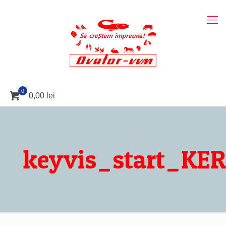
0
0,00 lei
keyvis_start_KE