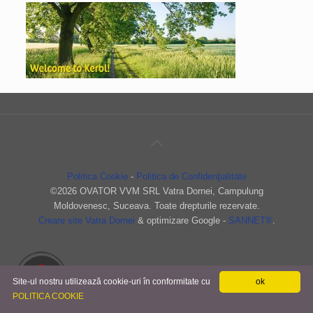
Politica Cookie
-
Politica de Confidenţialitate
©
2026 OVATOR VVM SRL Vatra Dornei, Campulung
Moldovenesc, Suceava. Toate drepturile rezervate.
Creare site Vatra Dornei
& optimizare Google -
SANNET®
.
Site-ul nostru utilizează cookie-uri în conformitate cu
ok
POLITICA COOKIE