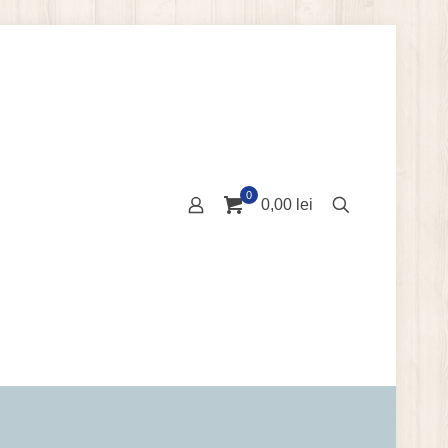
0
0,00 lei