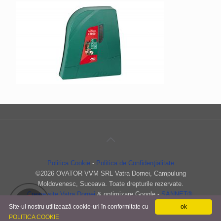
Politica Cookie
-
Politica de Confidenţialitate
©
2026 OVATOR VVM SRL Vatra Dornei, Campulung
Moldovenesc, Suceava. Toate drepturile rezervate.
Creare site Vatra Dornei
& optimizare Google -
SANNET®
.
Site-ul nostru utilizează cookie-uri în conformitate cu
ok
POLITICA COOKIE