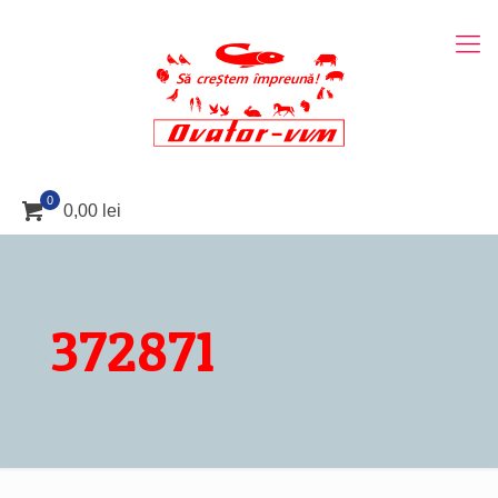
0
0,00 lei
372871