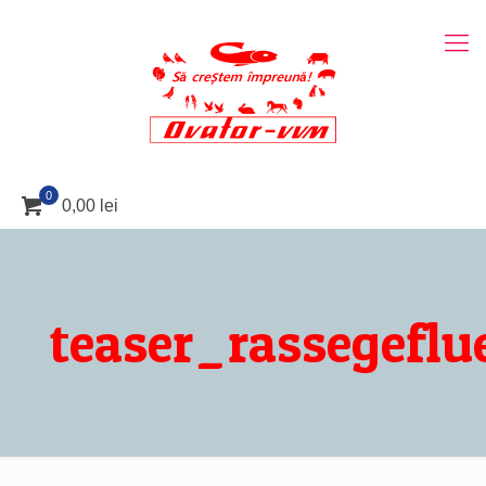
0
0,00 lei
teaser_rassegeflu