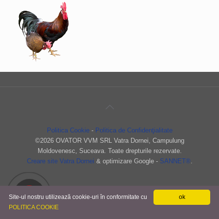
Politica Cookie
-
Politica de Confidenţialitate
©
2026 OVATOR VVM SRL Vatra Dornei, Campulung
Moldovenesc, Suceava. Toate drepturile rezervate.
Creare site Vatra Dornei
& optimizare Google -
SANNET®
.
Site-ul nostru utilizează cookie-uri în conformitate cu
ok
POLITICA COOKIE