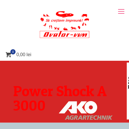
0
0,00 lei
Power Shock A
3000