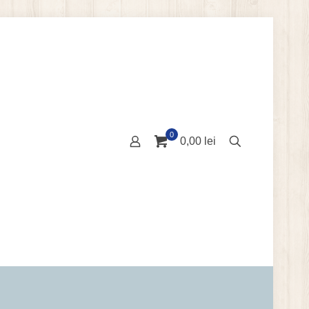
0
0,00 lei